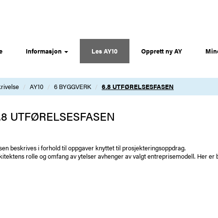
e
Informasjon
Les AY10
Opprett ny AY
Min
rivelse
AY10
6 BYGGVERK
6.8 UTFØRELSESFASEN
.8 UTFØRELSESFASEN
sen beskrives i forhold til oppgaver knyttet til prosjekteringsoppdrag.
kitektens rolle og omfang av ytelser avhenger av valgt entreprisemodell. Her er by