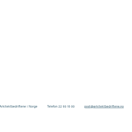
Arkitektbedriftene i Norge
Telefon 22 93 15 00
post@arkitektbedriftene.no