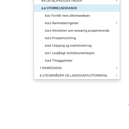
6.6 DETALJPROSJEKTFASEN
6.8 UTFØRELSESFASEN
6.8.1 Formål med utførelsesfasen
6.8.3 Rammebetingelser
6.8.4 Arkitekten som ansvarlig prosjekterende
6.8.5 Prosjektutvikling
6.8.6 Utdyping og kvalitetssikring
6.8.7 Lovpålagt sluttdokumentasjon
6.8.8 Tilleggsytelser
7 INNREDNING
8 UTEOMRÅDER OG LANDSKAPSUTFORMING