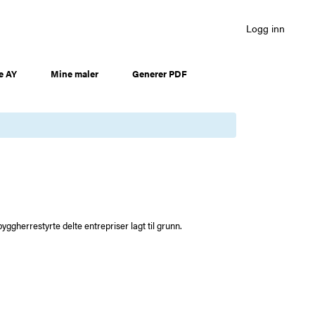
Logg inn
e AY
Mine maler
Generer PDF
ggherrestyrte delte entrepriser lagt til grunn.