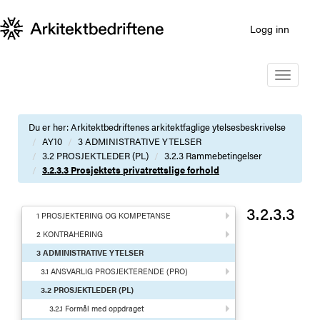
Logg inn
Toggle
navigatio
Du er her:
Arkitektbedriftenes arkitektfaglige ytelsesbeskrivelse
AY10
3 ADMINISTRATIVE YTELSER
3.2 PROSJEKTLEDER (PL)
3.2.3 Rammebetingelser
3.2.3.3 Prosjektets privatrettslige forhold
3.2.3.3
1 PROSJEKTERING OG KOMPETANSE
2 KONTRAHERING
3 ADMINISTRATIVE YTELSER
3.1 ANSVARLIG PROSJEKTERENDE (PRO)
3.2 PROSJEKTLEDER (PL)
3.2.1 Formål med oppdraget