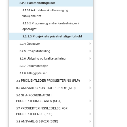
3.2.3 Rammebetingelser
3.2.3.1 Arkitektonisk utforming og
funksjonalitet
3.2.3.2 Program og andre forutsetninger i
oppdraget
3.2.3.3 Prosjektets privatrettslige forhold
3.2.4 Oppgaver
3.2.5 Prosjektutvikling
3.2.6 Utdyping og kvalitetssikring
3.2.7 Dokumentasjon
3.2.8 Tilleggsytelser
3.3 PROSJEKTLEDER PROSJEKTERING (PLP)
3.5 ANSVARLIG KONTROLLERENDE (KTR)
3.6 SHA-KOORDINATOR I
PROSJEKTERINGSFASEN (SHA)
3.7 PROSJEKTERINGSLEDELSE FOR
PROSJEKTERENDE (PRL)
3.8 ANSVARLIG SØKER (SØK)