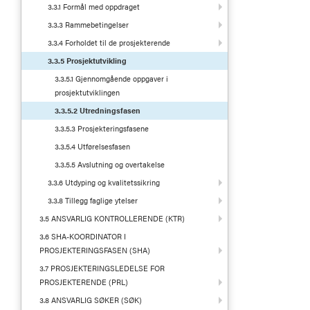
3.3.1 Formål med oppdraget
3.3.3 Rammebetingelser
3.3.4 Forholdet til de prosjekterende
3.3.5 Prosjektutvikling
3.3.5.1 Gjennomgående oppgaver i
prosjektutviklingen
3.3.5.2 Utredningsfasen
3.3.5.3 Prosjekteringsfasene
3.3.5.4 Utførelsesfasen
3.3.5.5 Avslutning og overtakelse
3.3.6 Utdyping og kvalitetssikring
3.3.8 Tillegg faglige ytelser
3.5 ANSVARLIG KONTROLLERENDE (KTR)
3.6 SHA-KOORDINATOR I
PROSJEKTERINGSFASEN (SHA)
3.7 PROSJEKTERINGSLEDELSE FOR
PROSJEKTERENDE (PRL)
3.8 ANSVARLIG SØKER (SØK)