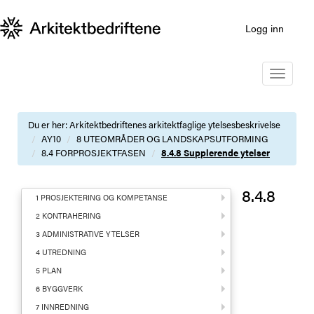
Logg inn
Toggle
navigatio
Du er her:
Arkitektbedriftenes arkitektfaglige ytelsesbeskrivelse
AY10
8 UTEOMRÅDER OG LANDSKAPSUTFORMING
8.4 FORPROSJEKTFASEN
8.4.8 Supplerende ytelser
8.4.8
1 PROSJEKTERING OG KOMPETANSE
2 KONTRAHERING
3 ADMINISTRATIVE YTELSER
4 UTREDNING
5 PLAN
6 BYGGVERK
7 INNREDNING