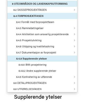
8 UTEOMRÅDER OG LANDSKAPSUTFORMING
8.2 SKISSEPROSJEKTFASEN
8.4 FORPROSJEKTFASEN
8.4.1 Formål med forprosjektfasen
8.4.3 Rammebetingelser
8.4.4 Arkitekten som ansvarlig prosjekterende
8.4.5 Prosjektutvikling
8.4.6 Utdyping og kvalitetssikring
8.4.7 Dokumentasjon av forprosjekt
8.4.8 Supplerende ytelser
8.4.8.1 BIM-prosjektering
8.4.8.2 Andre supplerende ytelser
8.4.9 Kontrahering av utførende
8.6 DETALJPROSJEKTFASEN
8.8 UTFØRELSESFASEN
Supplerende ytelser