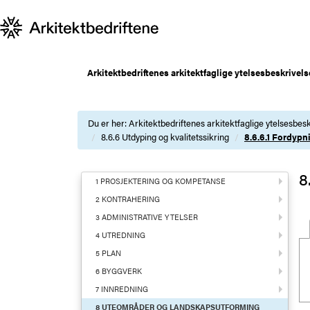
Arkitektbedriftenes arkitektfaglige ytelsesbeskrivels
Du er her:
Arkitektbedriftenes arkitektfaglige ytelsesbesk
8.6.6 Utdyping og kvalitetssikring
8.6.6.1 Fordypn
8
1 PROSJEKTERING OG KOMPETANSE
2 KONTRAHERING
3 ADMINISTRATIVE YTELSER
4 UTREDNING
5 PLAN
6 BYGGVERK
7 INNREDNING
8 UTEOMRÅDER OG LANDSKAPSUTFORMING