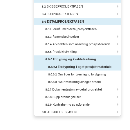
8.2 SKISSEPROSJEKTFASEN
8.4 FORPROSJEKTFASEN
8.6 DETALJPROSJEKTFASEN
8.6.1 Formål med detaljprosjektfasen
8.6.3 Rammebetingelser
8.6.4 Arkitekten som ansvarlig prosjekterende
8.6.5 Prosjektutvikling
8.6.6 Utdyping og kvalitetssikring
8.6.6.1 Fordypning i eget prosjektmateriale
8.6.6.2 Områder for tverrfaglig fordypning
8.6.6.3 Kvalitetssikring av eget arbeid
8.6.7 Dokumentasjon av detaljprosjektet
8.6.8 Supplerende ytelser
8.6.9 Kontrahering av utførende
8.8 UTFØRELSESFASEN