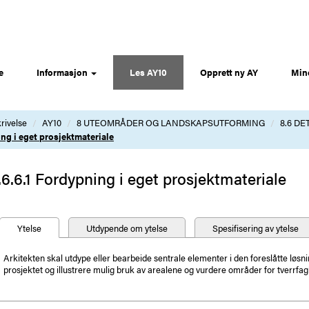
e
Informasjon
Les AY10
Opprett ny AY
Min
rivelse
AY10
8 UTEOMRÅDER OG LANDSKAPSUTFORMING
8.6 D
ing i eget prosjektmateriale
.6.6.1 Fordypning i eget prosjektmateriale
Ytelse
Utdypende om ytelse
Spesifisering av ytelse
Arkitekten skal utdype eller bearbeide sentrale elementer i den foreslåtte løsnin
prosjektet og illustrere mulig bruk av arealene og vurdere områder for tverrfag