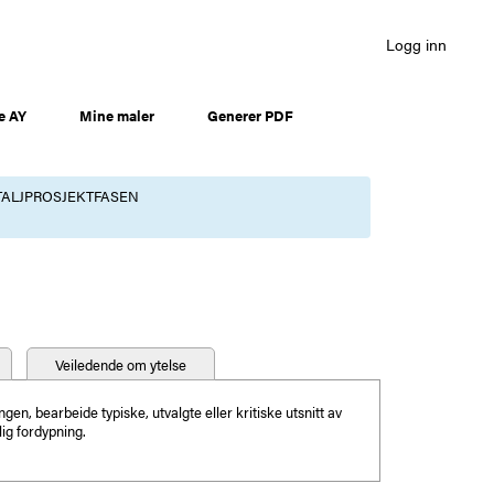
Logg inn
e AY
Mine maler
Generer PDF
ETALJPROSJEKTFASEN
Veiledende om ytelse
gen, bearbeide typiske, utvalgte eller kritiske utsnitt av
lig fordypning.