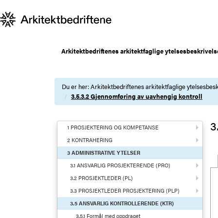
Arkitektbedriftenes arkitektfaglige ytelsesbeskrivels
Du er her:
Arkitektbedriftenes arkitektfaglige ytelsesbesk
3.5.3.2 Gjennomføring av uavhengig kontroll
3
1 PROSJEKTERING OG KOMPETANSE
2 KONTRAHERING
3 ADMINISTRATIVE YTELSER
3.1 ANSVARLIG PROSJEKTERENDE (PRO)
3.2 PROSJEKTLEDER (PL)
3.3 PROSJEKTLEDER PROSJEKTERING (PLP)
3.5 ANSVARLIG KONTROLLERENDE (KTR)
3.5.1 Formål med oppdraget