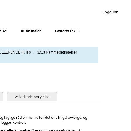
Logg inn
e AY
Mine maler
Generer PDF
OLLERENDE (KTR)
3.5.3 Rammebetingelser
Veiledende om ytelse
g faglige råd om hvilke feil det er viktig å avverge, og
legges kontroll.
tering eller utførelse. Gjennomføringsmetodene må