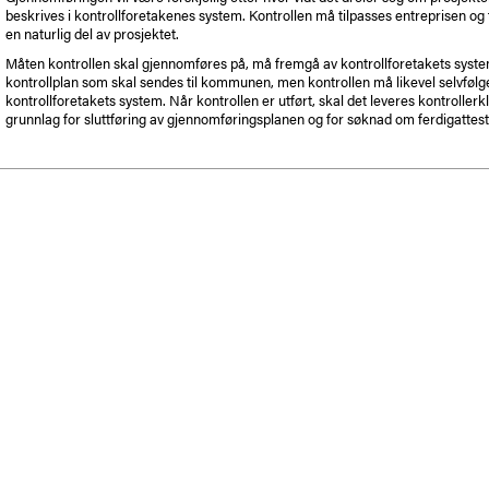
beskrives i kontrollforetakenes system. Kontrollen må tilpasses entreprisen og fre
en naturlig del av prosjektet.
Måten kontrollen skal gjennomføres på, må fremgå av kontrollforetakets system
kontrollplan som skal sendes til kommunen, men kontrollen må likevel selvfølgel
kontrollforetakets system. Når kontrollen er utført, skal det leveres kontroller
grunnlag for sluttføring av gjennomføringsplanen og for søknad om ferdigattest, 