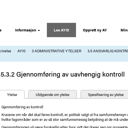
e
Informasjon
Les AY10
Opprett ny AY
Min
rivelse
AY10
3 ADMINISTRATIVE YTELSER
3.5 ANSVARLIG KONTR
.5.3.2 Gjennomføring av uavhengig kontroll
Ytelse
Utdypende om ytelse
Spesifisering av ytelse
Gjennomføring av kontroll
Kravene om når det skal føres kontroll, er politisk valgt ut fra samfunnshensyn o
hvilke fagområder som er av så stor samfunnsmessig betydning at de må under
Gjennomføringen vil være forskjellig etter hvor vidt det dreier seg om prosjek