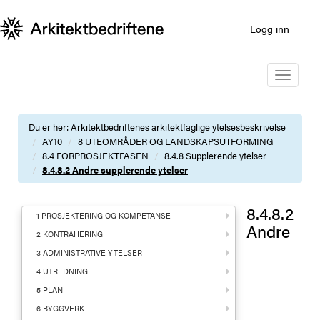
Logg inn
Toggle
navigatio
Du er her:
Arkitektbedriftenes arkitektfaglige ytelsesbeskrivelse
AY10
8 UTEOMRÅDER OG LANDSKAPSUTFORMING
8.4 FORPROSJEKTFASEN
8.4.8 Supplerende ytelser
8.4.8.2 Andre supplerende ytelser
8.4.8.2
1 PROSJEKTERING OG KOMPETANSE
Andre
2 KONTRAHERING
3 ADMINISTRATIVE YTELSER
4 UTREDNING
5 PLAN
6 BYGGVERK