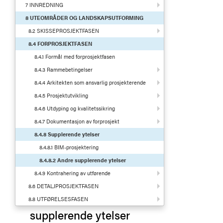
7 INNREDNING
8 UTEOMRÅDER OG LANDSKAPSUTFORMING
8.2 SKISSEPROSJEKTFASEN
8.4 FORPROSJEKTFASEN
8.4.1 Formål med forprosjektfasen
8.4.3 Rammebetingelser
8.4.4 Arkitekten som ansvarlig prosjekterende
8.4.5 Prosjektutvikling
8.4.6 Utdyping og kvalitetssikring
8.4.7 Dokumentasjon av forprosjekt
8.4.8 Supplerende ytelser
8.4.8.1 BIM-prosjektering
8.4.8.2 Andre supplerende ytelser
8.4.9 Kontrahering av utførende
8.6 DETALJPROSJEKTFASEN
8.8 UTFØRELSESFASEN
supplerende ytelser