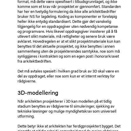
format, må dette være spesifisert i tilbudsgrunnlaget, og ikke
komme som et krav når prosjektet er gjennomført. Standarden
har her en tvetydig formulering da ikke alle arkitektbedrifter
bruker NS for lagdeling. Koding av komponenter er foreløpig
heller ikke entydig standardisert. Dette gjør det vanskelig
tilgjengelig for en oppdragsgiver uten nødvendig kompetanse
og programvare. Hvis likevel oppdragsgiver insisterer på å få
utlevert slikt materiale, må rettigheter og senere bruk være
avklaret. Hovedregelen er at et slikt prosjektmateriale kun kan
benyttes til det aktuelle prosjektet, og ikke benyttes i annen
sammenheng uten de prosjekterendes samtykke, noe som må
synliggjøres i kontrakten og som en egen post i honorarkravet
fra arkitektbedriften.
Det må avtales spesielt i hvilken grad bruk av 3D skal være en
del av oppdraget, eller noe som kun er et internt verktøy for
rådgiverne.
3D-modellering
Når arkitekten prosjekterer i 3D kan modellen på et tidlig
stadium benyttes av rådgiverne til simuleringer, sjekking av
tekniske løsninger og mulige myndighetskrav som universell
utforming.
Dette betyr ikke at arkitekten har ferdigprosjektert bygget. Det
gjenstår et nitidig arbeid i samarbeid med de øvrige rådgivere