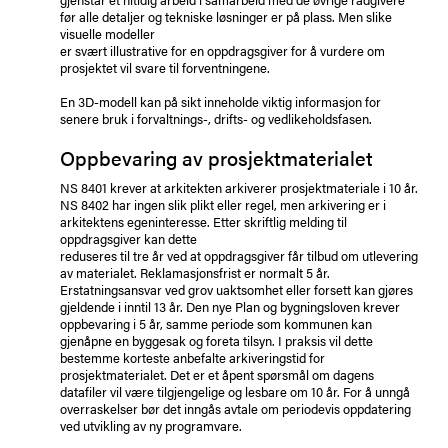
før alle detaljer og tekniske løsninger er på plass. Men slike
visuelle modeller
er svært illustrative for en oppdragsgiver for å vurdere om
prosjektet vil svare til forventningene.
En 3D-modell kan på sikt inneholde viktig informasjon for
senere bruk i forvaltnings-, drifts- og vedlikeholdsfasen.
Oppbevaring av prosjektmaterialet
NS 8401 krever at arkitekten arkiverer prosjektmateriale i 10 år.
NS 8402 har ingen slik plikt eller regel, men arkivering er i
arkitektens egeninteresse. Etter skriftlig melding til
oppdragsgiver kan dette
reduseres til tre år ved at oppdragsgiver får tilbud om utlevering
av materialet. Reklamasjonsfrist er normalt 5 år.
Erstatningsansvar ved grov uaktsomhet eller forsett kan gjøres
gjeldende i inntil 13 år. Den nye Plan og bygningsloven krever
oppbevaring i 5 år, samme periode som kommunen kan
gjenåpne en byggesak og foreta tilsyn. I praksis vil dette
bestemme korteste anbefalte arkiveringstid for
prosjektmaterialet. Det er et åpent spørsmål om dagens
datafiler vil være tilgjengelige og lesbare om 10 år. For å unngå
overraskelser bør det inngås avtale om periodevis oppdatering
ved utvikling av ny programvare.