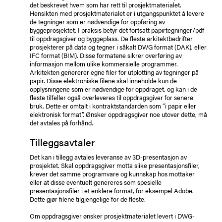
det beskrevet hvem som har rett til prosjektmaterialet.
Hensikten med prosjektmaterialet er i utgangspunktet å levere
de tegninger som er nødvendige for oppføring av
byggeprosjektet. I praksis betyr det fortsatt papirtegninger/pdf
til oppdragsgiver og byggeplass. De fleste arkitektbedrifter
prosjekterer på data og tegner i såkalt DWG format (DAK), eller
IFC format (BIM). Disse formatene sikrer overføring av
informasjon mellom ulike kommersielle programmer.
Arkitekten genererer egne filer for utplotting av tegninger på
papir. Disse elektroniske filene skal inneholde kun de
opplysningene som er nødvendige for oppdraget, og kan i de
fleste tilfeller også overleveres til oppdragsgiver for senere
bruk. Dette er omtalt i kontraktstandarden som ”i papir eller
elektronisk format”. Ønsker oppdragsgiver noe utover dette, må
det avtales på forhånd.
Tilleggsavtaler
Det kan i tillegg avtales leveranse av 3D-presentasjon av
prosjektet. Skal oppdragsgiver motta slike presentasjonsfiler,
krever det samme programvare og kunnskap hos mottaker
eller at disse eventuelt genereres som spesielle
presentasjonsfiler i et enklere format, for eksempel Adobe.
Dette gjør filene tilgjengelige for de fleste.
Om oppdragsgiver ønsker prosjektmaterialet levert i DWG-