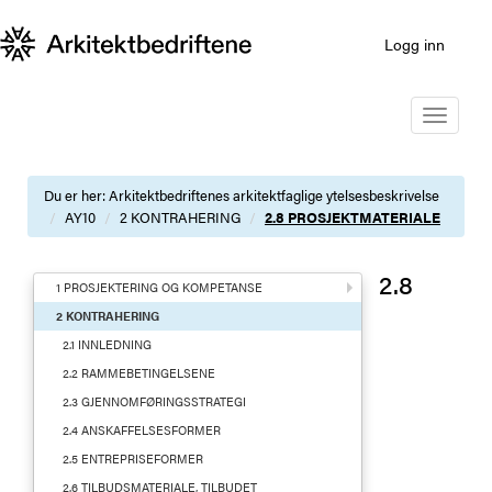
Logg inn
Toggle
navigatio
Du er her:
Arkitektbedriftenes arkitektfaglige ytelsesbeskrivelse
AY10
2 KONTRAHERING
2.8 PROSJEKTMATERIALE
2.8
1 PROSJEKTERING OG KOMPETANSE
2 KONTRAHERING
2.1 INNLEDNING
2.2 RAMMEBETINGELSENE
2.3 GJENNOMFØRINGSSTRATEGI
2.4 ANSKAFFELSESFORMER
2.5 ENTREPRISEFORMER
2.6 TILBUDSMATERIALE, TILBUDET