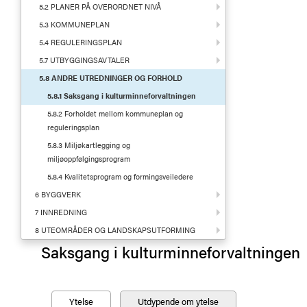
5.2 PLANER PÅ OVERORDNET NIVÅ
5.3 KOMMUNEPLAN
5.4 REGULERINGSPLAN
5.7 UTBYGGINGSAVTALER
5.8 ANDRE UTREDNINGER OG FORHOLD
5.8.1 Saksgang i kulturminneforvaltningen
5.8.2 Forholdet mellom kommuneplan og
reguleringsplan
5.8.3 Miljøkartlegging og
miljøoppfølgingsprogram
5.8.4 Kvalitetsprogram og formingsveiledere
6 BYGGVERK
7 INNREDNING
8 UTEOMRÅDER OG LANDSKAPSUTFORMING
Saksgang i kulturminneforvaltningen
Ytelse
Utdypende om ytelse