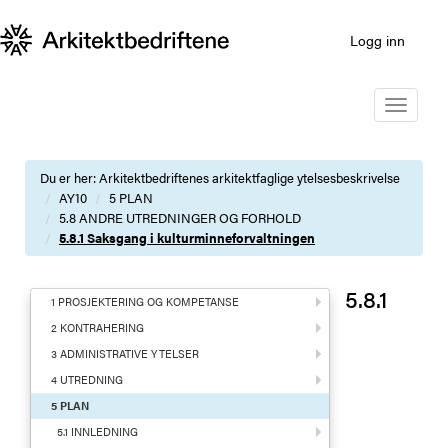
Logg inn
Toggle
navigatio
Du er her:
Arkitektbedriftenes arkitektfaglige ytelsesbeskrivelse
AY10
5 PLAN
5.8 ANDRE UTREDNINGER OG FORHOLD
5.8.1 Saksgang i kulturminneforvaltningen
5.8.1
1 PROSJEKTERING OG KOMPETANSE
2 KONTRAHERING
3 ADMINISTRATIVE YTELSER
4 UTREDNING
5 PLAN
5.1 INNLEDNING