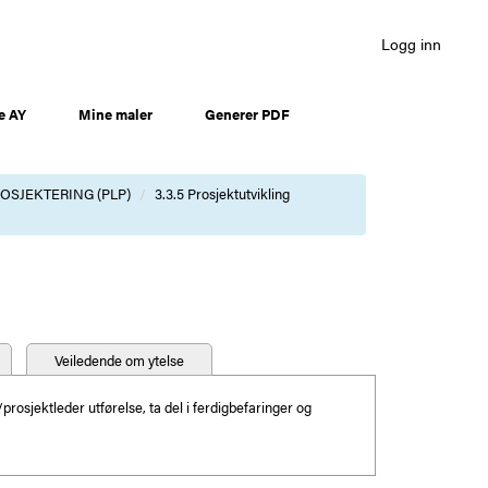
Logg inn
e AY
Mine maler
Generer PDF
OSJEKTERING (PLP)
3.3.5 Prosjektutvikling
Veiledende om ytelse
osjektleder utførelse, ta del i ferdigbefaringer og