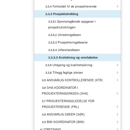
3.3.4 Forholdet til de prosjekterende
3.3.5 Prosjektutvikling
3.3.5.1 Gjennomgående oppgaver i
prosjektutviklingen
3.3.5.2 Utredningsfasen
3.3.5.3 Prosjekteringsfasene
3.3.5.4 Utførelsesfasen
3.3.5.5 Avslutning og overtakelse
3.3.6 Utdyping og kvalitetssikring
3.3.8 Tillegg faglige ytelser
3.5 ANSVARLIG KONTROLLERENDE (KTR)
3.6 SHA-KOORDINATOR I
PROSJEKTERINGSFASEN (SHA)
3.7 PROSJEKTERINGSLEDELSE FOR
PROSJEKTERENDE (PRL)
3.8 ANSVARLIG SØKER (SØK)
3.9 BIM KOORDINATOR (BIM)
4 UTREDNING