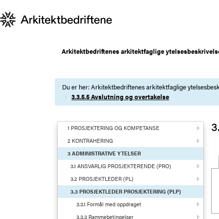
Arkitektbedriftenes arkitektfaglige ytelsesbeskrivels
Du er her:
Arkitektbedriftenes arkitektfaglige ytelsesbesk
3.3.5.5 Avslutning og overtakelse
3
1 PROSJEKTERING OG KOMPETANSE
2 KONTRAHERING
3 ADMINISTRATIVE YTELSER
3.1 ANSVARLIG PROSJEKTERENDE (PRO)
3.2 PROSJEKTLEDER (PL)
3.3 PROSJEKTLEDER PROSJEKTERING (PLP)
3.3.1 Formål med oppdraget
3.3.3 Rammebetingelser