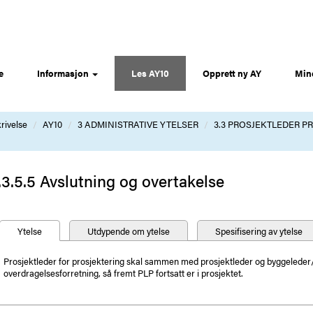
e
Informasjon
Les AY10
Opprett ny AY
Min
rivelse
AY10
3 ADMINISTRATIVE YTELSER
3.3 PROSJEKTLEDER PR
.3.5.5 Avslutning og overtakelse
Ytelse
Utdypende om ytelse
Spesifisering av ytelse
Prosjektleder for prosjektering skal sammen med prosjektleder og byggeleder/pr
overdragelsesforretning, så fremt PLP fortsatt er i prosjektet.