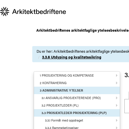
Arkitektbedriftenes arkitektfaglige ytelsesbeskrivels
Du er her:
Arkitektbedriftenes arkitektfaglige ytelsesbesk
3.3.6 Utdyping og kvalitetssikring
3
1 PROSJEKTERING OG KOMPETANSE
2 KONTRAHERING
3 ADMINISTRATIVE YTELSER
3.1 ANSVARLIG PROSJEKTERENDE (PRO)
3.2 PROSJEKTLEDER (PL)
3.3 PROSJEKTLEDER PROSJEKTERING (PLP)
3.3.1 Formål med oppdraget
3.3.3 Rammebetingelser