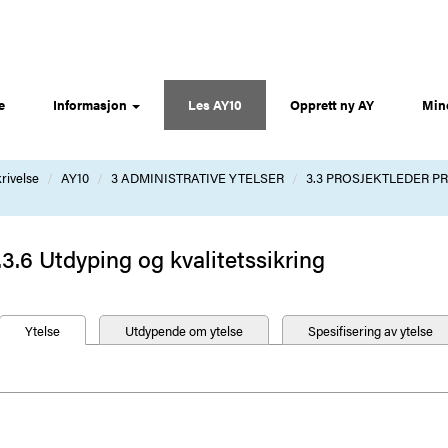
e
Informasjon
Les AY10
Opprett ny AY
Min
rivelse
AY10
3 ADMINISTRATIVE YTELSER
3.3 PROSJEKTLEDER PR
.3.6 Utdyping og kvalitetssikring
Ytelse
Utdypende om ytelse
Spesifisering av ytelse