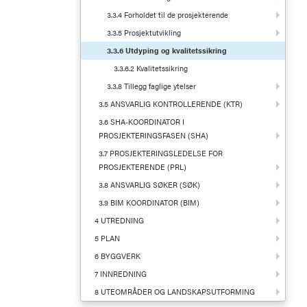
3.3.4 Forholdet til de prosjekterende
3.3.5 Prosjektutvikling
3.3.6 Utdyping og kvalitetssikring
3.3.6.2 Kvalitetssikring
3.3.8 Tillegg faglige ytelser
3.5 ANSVARLIG KONTROLLERENDE (KTR)
3.6 SHA-KOORDINATOR I
PROSJEKTERINGSFASEN (SHA)
3.7 PROSJEKTERINGSLEDELSE FOR
PROSJEKTERENDE (PRL)
3.8 ANSVARLIG SØKER (SØK)
3.9 BIM KOORDINATOR (BIM)
4 UTREDNING
5 PLAN
6 BYGGVERK
7 INNREDNING
8 UTEOMRÅDER OG LANDSKAPSUTFORMING