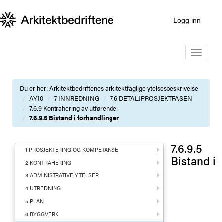
Logg inn
Toggle
navigatio
Du er her:
Arkitektbedriftenes arkitektfaglige ytelsesbeskrivelse
AY10
7 INNREDNING
7.6 DETALJPROSJEKTFASEN
7.6.9 Kontrahering av utførende
7.6.9.5 Bistand i forhandlinger
7.6.9.5
1 PROSJEKTERING OG KOMPETANSE
Bistand i
2 KONTRAHERING
3 ADMINISTRATIVE YTELSER
4 UTREDNING
5 PLAN
6 BYGGVERK