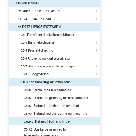
7 INNREDNING
7.2 SKISSEPROSJEKTFASEN
7.4 FORPROSJEKTFASEN
7.6 DETALJPROSJEKTFASEN
7.6.1 Formål med detaljprosjektfasen
7.6.3 Rammebetingelser
7.6.5 Prosjektutvikling
7.6.6 Utdyping og kvalitetssikring
7.6.7 Dokumentasjon av detaljprosjekt
7.6.8 Tilleggsytelser
7.6.9 Kontrahering av utførende
7.6.9.1 Formål med forespørselen
7.6.9.2 Utarbeide grunnlag for forespørselen
7.6.9.3 Bistand til innhenting av tilbud
7.6.9.4 Bistand ved evaluering og innstilling
7.6.9.5 Bistand i forhandlinger
7.6.9.6 Utarbeide grunnlag for
leverandørprosjektering