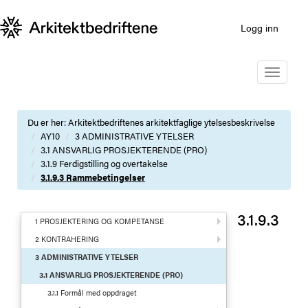
Logg inn
Toggle
navigatio
Du er her:
Arkitektbedriftenes arkitektfaglige ytelsesbeskrivelse
AY10
3 ADMINISTRATIVE YTELSER
3.1 ANSVARLIG PROSJEKTERENDE (PRO)
3.1.9 Ferdigstilling og overtakelse
3.1.9.3 Rammebetingelser
3.1.9.3
1 PROSJEKTERING OG KOMPETANSE
2 KONTRAHERING
3 ADMINISTRATIVE YTELSER
3.1 ANSVARLIG PROSJEKTERENDE (PRO)
3.1.1 Formål med oppdraget