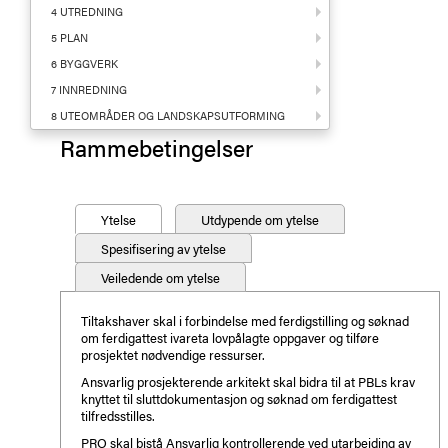
4 UTREDNING
5 PLAN
6 BYGGVERK
7 INNREDNING
8 UTEOMRÅDER OG LANDSKAPSUTFORMING
Rammebetingelser
Ytelse
Utdypende om ytelse
Spesifisering av ytelse
Veiledende om ytelse
Tiltakshaver skal i forbindelse med ferdigstilling og søknad
om ferdigattest ivareta lovpålagte oppgaver og tilføre
prosjektet nødvendige ressurser.
Ansvarlig prosjekterende arkitekt skal bidra til at PBLs krav
knyttet til sluttdokumentasjon og søknad om ferdigattest
tilfredsstilles.
PRO skal bistå Ansvarlig kontrollerende ved utarbeiding av