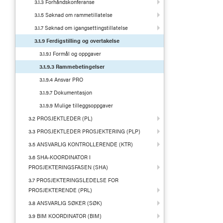
3.1.3 Forhåndskonferanse
3.1.5 Søknad om rammetillatelse
3.1.7 Søknad om igangsettingstillatelse
3.1.9 Ferdigstilling og overtakelse
3.1.9.1 Formål og oppgaver
3.1.9.3 Rammebetingelser
3.1.9.4 Ansvar PRO
3.1.9.7 Dokumentasjon
3.1.9.9 Mulige tilleggsoppgaver
3.2 PROSJEKTLEDER (PL)
3.3 PROSJEKTLEDER PROSJEKTERING (PLP)
3.5 ANSVARLIG KONTROLLERENDE (KTR)
3.6 SHA-KOORDINATOR I
PROSJEKTERINGSFASEN (SHA)
3.7 PROSJEKTERINGSLEDELSE FOR
PROSJEKTERENDE (PRL)
3.8 ANSVARLIG SØKER (SØK)
3.9 BIM KOORDINATOR (BIM)