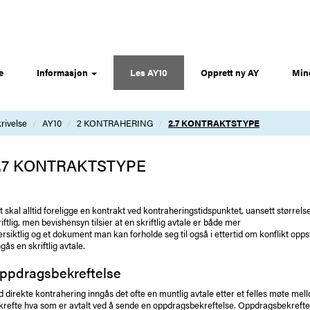
e
Informasjon
Les AY10
Opprett ny AY
Min
rivelse
AY10
2 KONTRAHERING
2.7 KONTRAKTSTYPE
.7 KONTRAKTSTYPE
t skal alltid foreligge en kontrakt ved kontraheringstidspunktet, uansett størrels
iftlig, men bevishensyn tilsier at en skriftlig avtale er både mer
ersiktlig og et dokument man kan forholde seg til også i ettertid om konflikt oppst
gås en skriftlig avtale.
ppdragsbekreftelse
d direkte kontrahering inngås det ofte en muntlig avtale etter et felles møte m
krefte hva som er avtalt ved å sende en oppdragsbekreftelse. Oppdragsbekreftels