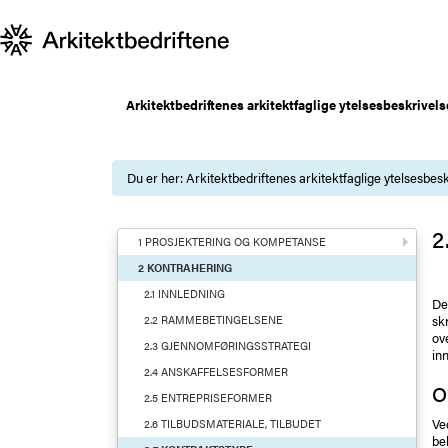
Arkitektbedriftenes arkitektfaglige ytelsesbeskrivels
Du er her:
Arkitektbedriftenes arkitektfaglige ytelsesbesk
2
1 PROSJEKTERING OG KOMPETANSE
2 KONTRAHERING
2.1 INNLEDNING
De
skr
2.2 RAMMEBETINGELSENE
ov
2.3 GJENNOMFØRINGSSTRATEGI
inn
2.4 ANSKAFFELSESFORMER
O
2.5 ENTREPRISEFORMER
Ve
2.6 TILBUDSMATERIALE, TILBUDET
be