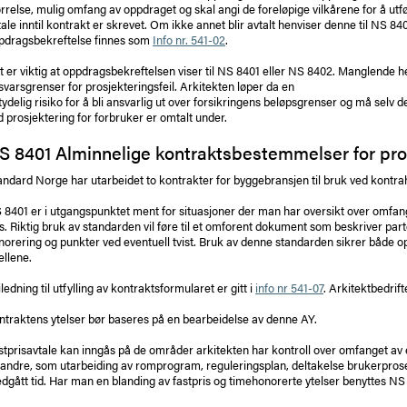
ørrelse, mulig omfang av oppdraget og skal angi de foreløpige vilkårene for å u
tale inntil kontrakt er skrevet. Om ikke annet blir avtalt henviser denne til NS 84
pdragsbekreftelse finnes som
Info nr. 541-02
.
t er viktig at oppdragsbekreftelsen viser til NS 8401 eller NS 8402. Manglende h
svarsgrenser for prosjekteringsfeil. Arkitekten løper da en
tydelig risiko for å bli ansvarlig ut over forsikringens beløpsgrenser og må se
d prosjektering for forbruker er omtalt under.
S 8401 Alminnelige kontraktsbestemmelser for pr
andard Norge har utarbeidet to kontrakter for byggebransjen til bruk ved kontrahe
 8401 er i utgangspunktet ment for situasjoner der man har oversikt over omfang
is. Riktig bruk av standarden vil føre til et omforent dokument som beskriver parte
norering og punkter ved eventuell tvist. Bruk av denne standarden sikrer både op
fellene.
ledning til utfylling av kontraktsformularet er gitt i
info nr 541-07
. Arkitektbedrif
ntraktens ytelser bør baseres på en bearbeidelse av denne AY.
stprisavtale kan inngås på de områder arkitekten har kontroll over omfanget av
 andre, som utarbeiding av romprogram, reguleringsplan, deltakelse brukerprose
dgått tid. Har man en blanding av fastpris og timehonorerte ytelser benyttes NS