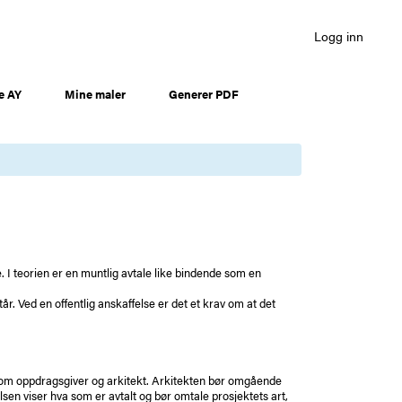
Logg inn
e AY
Mine maler
Generer PDF
e. I teorien er en muntlig avtale like bindende som en
år. Ved en offentlig anskaffelse er det et krav om at det
ellom oppdragsgiver og arkitekt. Arkitekten bør omgående
en viser hva som er avtalt og bør omtale prosjektets art,