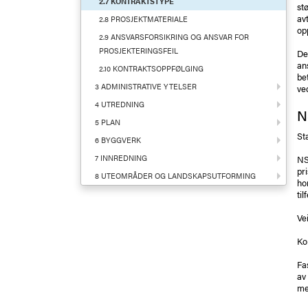
2.7 KONTRAKTSTYPE
st
av
2.8 PROSJEKTMATERIALE
op
2.9 ANSVARSFORSIKRING OG ANSVAR FOR
PROSJEKTERINGSFEIL
De
an
2.10 KONTRAKTSOPPFØLGING
be
3 ADMINISTRATIVE YTELSER
ve
4 UTREDNING
N
5 PLAN
St
6 BYGGVERK
7 INNREDNING
NS
pr
8 UTEOMRÅDER OG LANDSKAPSUTFORMING
ho
til
Vei
Ko
Fa
av
me