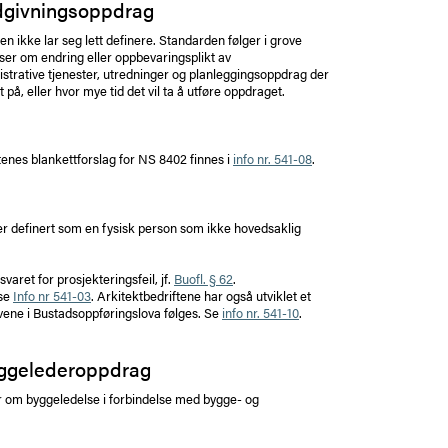
dgivningsoppdrag
n ikke lar seg lett definere. Standarden følger i grove
er om endring eller oppbevaringsplikt av
trative tjenester, utredninger og planleggingsoppdrag der
på, eller hvor mye tid det vil ta å utføre oppdraget.
ftenes blankettforslag for NS 8402 finnes i
info nr. 541-08
.
 er definert som en fysisk person som ikke hovedsaklig
varet for prosjekteringsfeil, jf.
Buofl. § 62
.
 se
Info nr 541-03
. Arkitektbedriftene har også utviklet et
ravene i Bustadsoppføringslova følges. Se
info nr. 541-10
.
yggelederoppdrag
r om byggeledelse i forbindelse med bygge- og