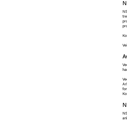
N
NS
tr
pr
pr
Ko
Vei
A
Ve
ha
Ve
Ar
fo
Ko
N
NS
an