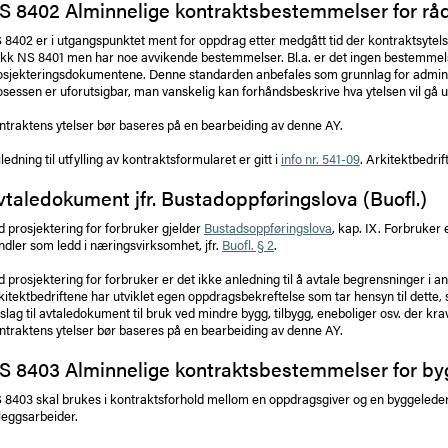
S 8402 Alminnelige kontraktsbestemmelser for rå
 8402 er i utgangspunktet ment for oppdrag etter medgått tid der kontraktsytelse
ekk NS 8401 men har noe avvikende bestemmelser. Bl.a. er det ingen bestemmels
osjekteringsdokumentene. Denne standarden anbefales som grunnlag for adminis
osessen er uforutsigbar, man vanskelig kan forhåndsbeskrive hva ytelsen vil gå ut 
ntraktens ytelser bør baseres på en bearbeiding av denne AY.
ledning til utfylling av kontraktsformularet er gitt i
info nr. 541-09
. Arkitektbedri
vtaledokument jfr. Bustadoppføringslova (Buofl.)
d prosjektering for forbruker gjelder
Bustadsoppføringslova
, kap. IX. Forbruker
ndler som ledd i næringsvirksomhet, jfr.
Buofl. § 2
.
d prosjektering for forbruker er det ikke anledning til å avtale begrensninger i ans
kitektbedriftene har utviklet egen oppdragsbekreftelse som tar hensyn til dette,
rslag til avtaledokument til bruk ved mindre bygg, tilbygg, eneboliger osv. der k
ntraktens ytelser bør baseres på en bearbeiding av denne AY.
S 8403 Alminnelige kontraktsbestemmelser for b
 8403 skal brukes i kontraktsforhold mellom en oppdragsgiver og en byggelede
leggsarbeider.