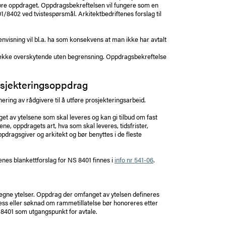
tføre oppdraget. Oppdragsbekreftelsen vil fungere som en
01/8402 ved tvistespørsmål. Arkitektbedriftenes forslag til
envisning vil bl.a. ha som konsekvens at man ikke har avtalt
lv dekke overskytende uten begrensning. Oppdragsbekreftelse
osjekteringsoppdrag
ring av rådgivere til å utføre prosjekteringsarbeid.
et av ytelsene som skal leveres og kan gi tilbud om fast
ne, oppdragets art, hva som skal leveres, tidsfrister,
pdragsgiver og arkitekt og bør benyttes i de fleste
tenes blankettforslag for NS 8401 finnes i
info nr 541-06
.
 egne ytelser. Oppdrag der omfanget av ytelsen defineres
ss eller søknad om rammetillatelse bør honoreres etter
 8401 som utgangspunkt for avtale.