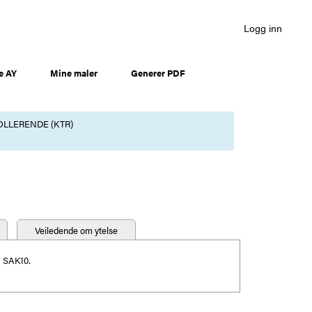
Logg inn
e AY
Mine maler
Generer PDF
OLLERENDE (KTR)
Veiledende om ytelse
. SAK10.