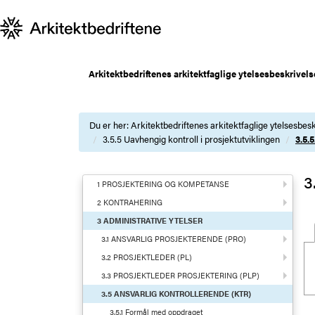
Arkitektbedriftenes arkitektfaglige ytelsesbeskrivels
Du er her:
Arkitektbedriftenes arkitektfaglige ytelsesbesk
3.5.5 Uavhengig kontroll i prosjektutviklingen
3.5.
3
1 PROSJEKTERING OG KOMPETANSE
2 KONTRAHERING
3 ADMINISTRATIVE YTELSER
3.1 ANSVARLIG PROSJEKTERENDE (PRO)
3.2 PROSJEKTLEDER (PL)
3.3 PROSJEKTLEDER PROSJEKTERING (PLP)
3.5 ANSVARLIG KONTROLLERENDE (KTR)
3.5.1 Formål med oppdraget