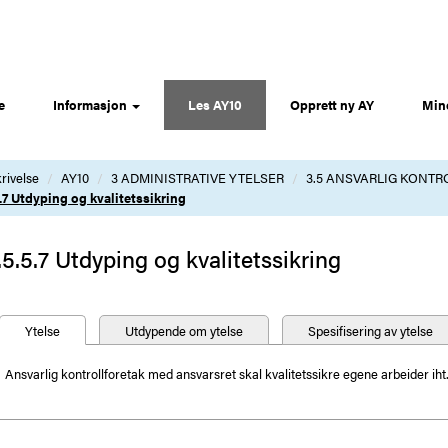
e
Informasjon
Les AY10
Opprett ny AY
Min
rivelse
AY10
3 ADMINISTRATIVE YTELSER
3.5 ANSVARLIG KONTR
5.7 Utdyping og kvalitetssikring
.5.5.7 Utdyping og kvalitetssikring
Ytelse
Utdypende om ytelse
Spesifisering av ytelse
Ansvarlig kontrollforetak med ansvarsret skal kvalitetssikre egene arbeider iht