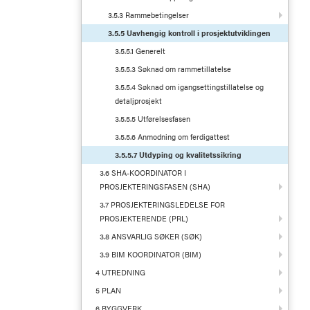
3.5.3 Rammebetingelser
3.5.5 Uavhengig kontroll i prosjektutviklingen
3.5.5.1 Generelt
3.5.5.3 Søknad om rammetillatelse
3.5.5.4 Søknad om igangsettingstillatelse og
detaljprosjekt
3.5.5.5 Utførelsesfasen
3.5.5.6 Anmodning om ferdigattest
3.5.5.7 Utdyping og kvalitetssikring
3.6 SHA-KOORDINATOR I
PROSJEKTERINGSFASEN (SHA)
3.7 PROSJEKTERINGSLEDELSE FOR
PROSJEKTERENDE (PRL)
3.8 ANSVARLIG SØKER (SØK)
3.9 BIM KOORDINATOR (BIM)
4 UTREDNING
5 PLAN
6 BYGGVERK