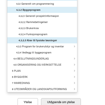
4.3.1 Generelt om programmering
4.3.2 Byggeprogram
4.3.2.1 Generell prosjektinformasjon
4.3.2.2 Rammebetingelser
4.3.2.3 Brukerkrav
4.3.2.4 Funksjonsprogram
4.3.2.5 Krav til fysiske løsninger
4.3.3 Program for brukerutstyr og inventar
4.3.4 Vedlegg til byggeprogram
4.4 BESLUTNINGSUNDERLAG
4.5 ORGANISERING OG IVERKSETTELSE
5 PLAN
6 BYGGVERK
7 INNREDNING
8 UTEOMRÅDER OG LANDSKAPSUTFORMING
Ytelse
Utdypende om ytelse