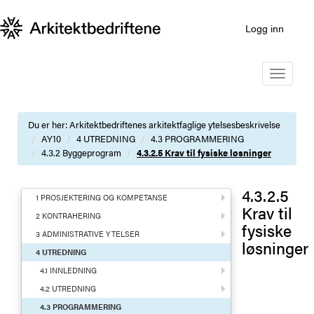
Logg inn
Toggle
navigatio
Du er her:
Arkitektbedriftenes arkitektfaglige ytelsesbeskrivelse
AY10
4 UTREDNING
4.3 PROGRAMMERING
4.3.2 Byggeprogram
4.3.2.5 Krav til fysiske løsninger
4.3.2.5
1 PROSJEKTERING OG KOMPETANSE
Krav til
2 KONTRAHERING
fysiske
3 ADMINISTRATIVE YTELSER
løsninger
4 UTREDNING
4.1 INNLEDNING
4.2 UTREDNING
4.3 PROGRAMMERING