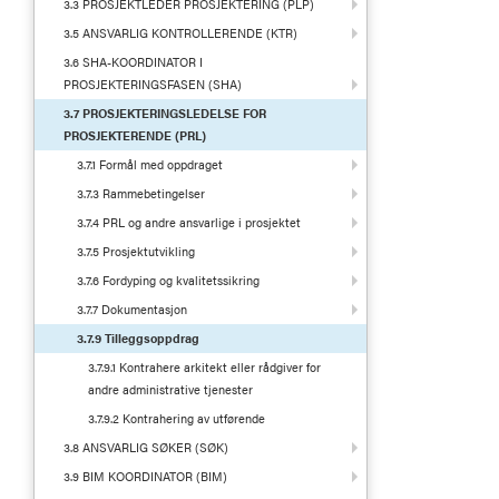
3.3 PROSJEKTLEDER PROSJEKTERING (PLP)
3.5 ANSVARLIG KONTROLLERENDE (KTR)
3.6 SHA-KOORDINATOR I
PROSJEKTERINGSFASEN (SHA)
3.7 PROSJEKTERINGSLEDELSE FOR
PROSJEKTERENDE (PRL)
3.7.1 Formål med oppdraget
3.7.3 Rammebetingelser
3.7.4 PRL og andre ansvarlige i prosjektet
3.7.5 Prosjektutvikling
3.7.6 Fordyping og kvalitetssikring
3.7.7 Dokumentasjon
3.7.9 Tilleggsoppdrag
3.7.9.1 Kontrahere arkitekt eller rådgiver for
andre administrative tjenester
3.7.9.2 Kontrahering av utførende
3.8 ANSVARLIG SØKER (SØK)
3.9 BIM KOORDINATOR (BIM)