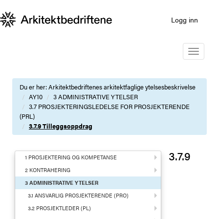
Logg inn
Toggle
navigatio
Du er her:
Arkitektbedriftenes arkitektfaglige ytelsesbeskrivelse
AY10
3 ADMINISTRATIVE YTELSER
3.7 PROSJEKTERINGSLEDELSE FOR PROSJEKTERENDE
(PRL)
3.7.9 Tilleggsoppdrag
3.7.9
1 PROSJEKTERING OG KOMPETANSE
2 KONTRAHERING
3 ADMINISTRATIVE YTELSER
3.1 ANSVARLIG PROSJEKTERENDE (PRO)
3.2 PROSJEKTLEDER (PL)