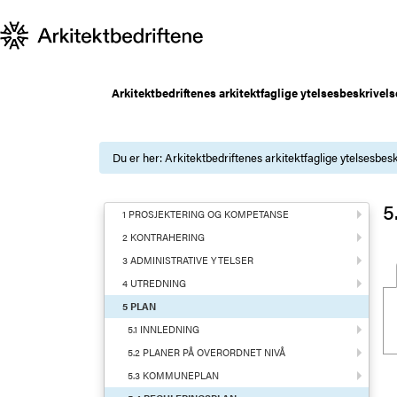
Arkitektbedriftenes arkitektfaglige ytelsesbeskrivels
Du er her:
Arkitektbedriftenes arkitektfaglige ytelsesbesk
5
1 PROSJEKTERING OG KOMPETANSE
2 KONTRAHERING
3 ADMINISTRATIVE YTELSER
4 UTREDNING
5 PLAN
5.1 INNLEDNING
5.2 PLANER PÅ OVERORDNET NIVÅ
5.3 KOMMUNEPLAN