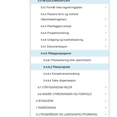
5.4 REGULERINGSPLAN
5.4.1 Formål med reguleringsplan
5.4.3 Planens form og innhold
(Rammebetingelser)
5.4.4 Planleggers ansvar
5.4.5 Prosjektutvikling
5.4.6 Utdyping og kvalitetssikring
5.4.7 Dokumentasjon
5.4.8 Tilleggsoppgaver
5.4.8.1 Planavklaring eller planinitiativ
5.4.8.2 Planprogram
5.4.8.3 Konsekvensutredning
5.4.8.4 Søke dispensasjon
5.7 UTBYGGINGSAVTALER
5.8 ANDRE UTREDNINGER OG FORHOLD
6 BYGGVERK
7 INNREDNING
8 UTEOMRÅDER OG LANDSKAPSUTFORMING