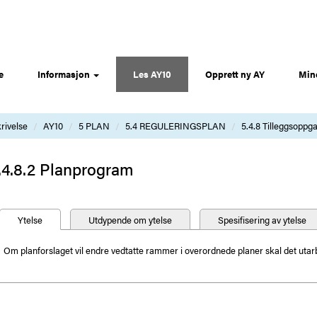
e
Informasjon
Les AY10
Opprett ny AY
Min
rivelse
AY10
5 PLAN
5.4 REGULERINGSPLAN
5.4.8 Tilleggsoppg
.4.8.2 Planprogram
Ytelse
Utdypende om ytelse
Spesifisering av ytelse
Om planforslaget vil endre vedtatte rammer i overordnede planer skal det utarb