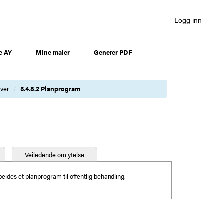
Logg inn
e AY
Mine maler
Generer PDF
aver
5.4.8.2 Planprogram
Veiledende om ytelse
eides et planprogram til offentlig behandling.